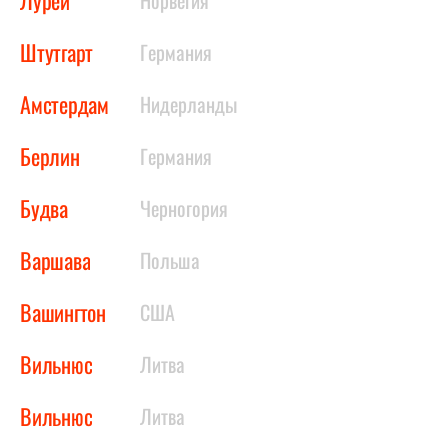
Лурёй
Норвегия
Штутгарт
Германия
Амстердам
Нидерланды
Берлин
Германия
Будва
Черногория
Варшава
Польша
Вашингтон
США
Вильнюс
Литва
Вильнюс
Литва