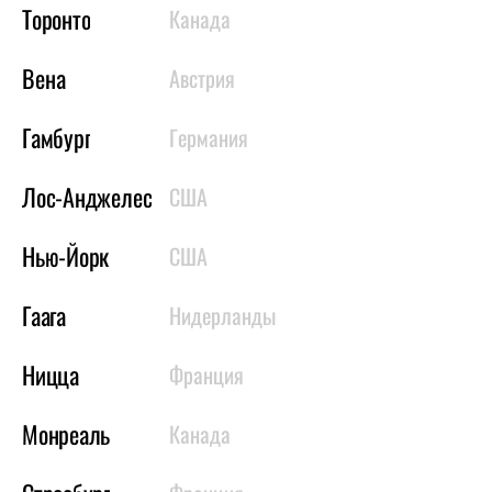
Торонто
Канада
Вена
Австрия
Гамбург
Германия
Лос-Анджелес
США
Нью-Йорк
США
Гаага
Нидерланды
Ницца
Франция
Монреаль
Канада