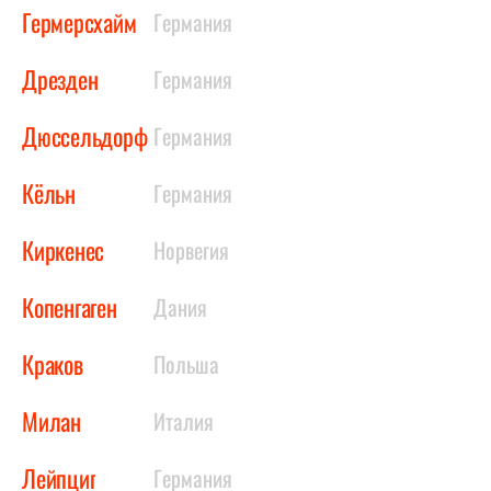
Гермерсхайм
Германия
Дрезден
Германия
Дюссельдорф
Германия
Кёльн
Германия
Киркенес
Норвегия
Копенгаген
Дания
Краков
Польша
Милан
Италия
Лейпциг
Германия