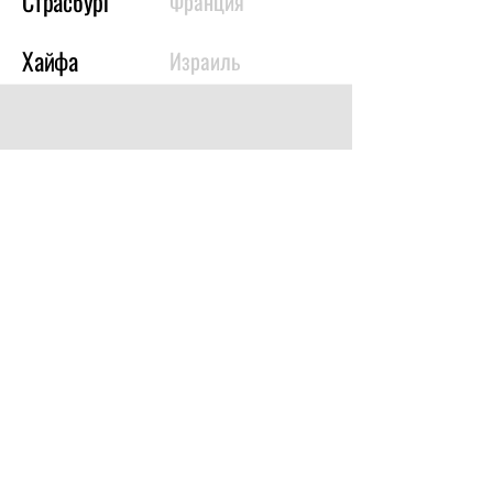
Страсбург
Франция
Хайфа
Израиль
График проведения по
городам