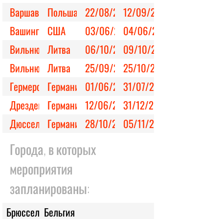
Варшава
Польша
22/08/2024
12/09/2024
Вашингтон
США
03/06/2024
04/06/2024
Вильнюс
Литва
06/10/2023
09/10/2023
Вильнюс
Литва
25/09/2024
25/10/2024
Гермерсхайм
Германия
01/06/2024
31/07/2024
Дрезден
Германия
12/06/2024
31/12/2025
Дюссельдорф
Германия
28/10/2023
05/11/2023
Кёльн
Германия
20/01/2024
20/01/2024
Города, в которых
Киркенес
Норвегия
16/02/2024
22/02/2024
мероприятия
Копенгаген
Дания
28/10/2023
26/11/2023
запланированы:
Краков
Польша
14/03/2025
13/04/2025
Брюссель
Бельгия
Милан
Италия
19/03/2025
30/03/2025