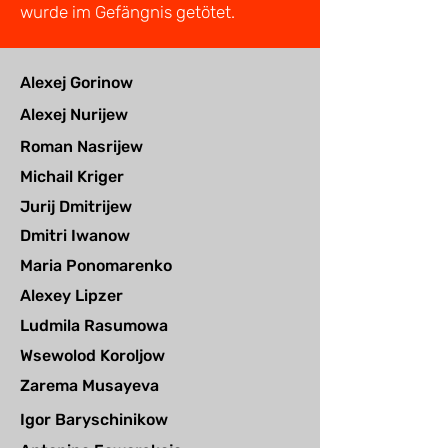
wurde im Gefängnis getötet.
Alexej Gorinow
Alexej Nurijew
Roman Nasrijew
Michail Kriger
Jurij Dmitrijew
Dmitri Iwanow
Maria Ponomarenko
Alexey Lipzer
Ludmila Rasumowa
Wsewolod Koroljow
Zarema Musayeva
Igor Baryschinikow