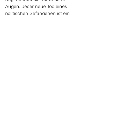
Augen. Jeder neue Tod eines 
politischen Gefangenen ist ein 
Beweis für die Aussichtslosigkeit 
des Widerstands gegen das 
Regime.
Wir bitten Sie um Ihre Mitwirkung 
und Unterstützung bei den 
Bestrebungen, die unverzügliche 
Freilassung schwerkranker 
politischer Gefangener als Geste 
des guten Willens im Rahmen 
aktueller Verhandlungen zu 
erreichen.
Zudem bitten wir Sie dazu 