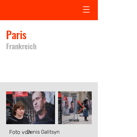
Paris
Frankreich
Ausstellung in Paris fand vom
12.04.2025
bis
28.04.2025
statt
Foto von
Denis Galitsyn