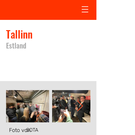
Tallinn
Estland
Ausstellung in Tallinn fand vom
01.10.2023
bis
10.10.2023
statt
Foto von
SOTA