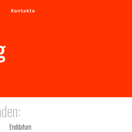
Kontakte
g
nden:
Enddatum