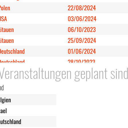
Polen
22/08/2024
USA
03/06/2024
Litauen
06/10/2023
Litauen
25/09/2024
Deutschland
01/06/2024
Deutschland
28/10/2023
 Veranstaltungen geplant sind
Deutschland
20/01/2024
Norwegen
16/02/2024
nd
Dänemark
28/10/2023
lgien
Polen
14/03/2025
rael
talien
19/03/2025
utschland
Deutschland
08/05/2024