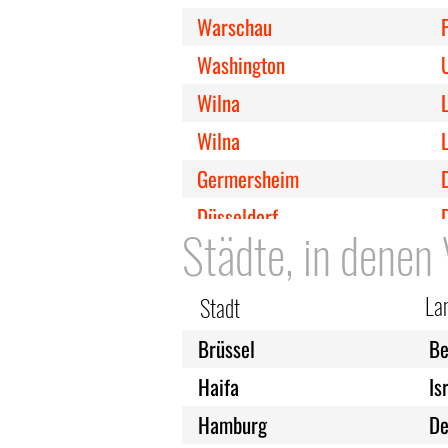
Warschau
Washington
Wilna
Wilna
Germersheim
Düsseldorf
Städte, in denen
Köln
Kirkenes
La
Stadt
Kopenhagen
Brüssel
Be
Krakau
Haifa
Is
Mailand
I
Hamburg
De
Leipzig