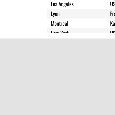
Los Angeles
U
London
Lyon
Fr
Melbourne
Montreal
Ka
Minneapolis
New York
U
Mo i Rana
Nizza
Fr
München
Straßburg
Fr
Nürnberg
Den Haag
Ni
Paris
Toronto
Ka
Orlando
Wien
Ös
Oslo
Paris
Prag