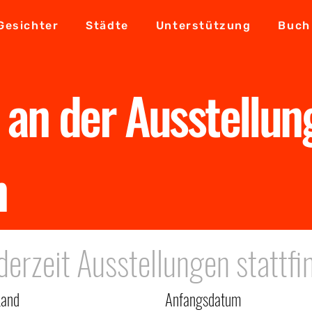
Gesichter
Städte
Unterstützung
Buch
e an der Ausstellun
n
derzeit Ausstellungen stattfi
Land
Anfangsdatum